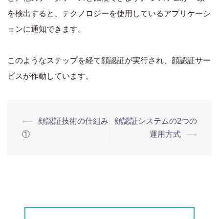
を検出すると、テクノロジーを使用しているアプリケーシ
ョンに通知できます。
このようなステップを経て顔認証が実行され、顔認証サー
ビスが作動しています。
投
⟵
顔認証技術の仕組み
顔認証システムの2つの
①
運用方式
⟶
稿
ナ
ビ
ゲ
ー
シ