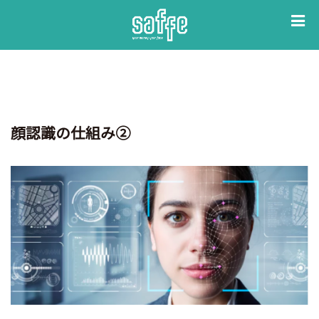
コ
ン
テ
ン
ツ
へ
ス
顔認識の仕組み②
キ
ッ
プ