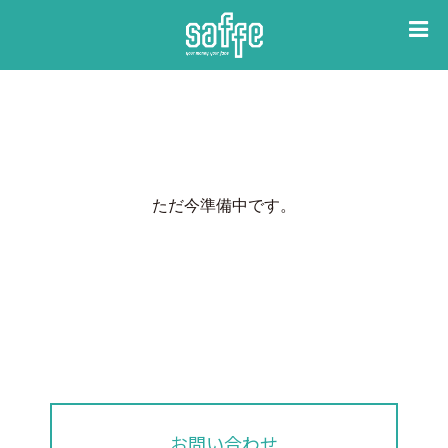
コ
ン
テ
ン
ツ
へ
ス
キ
ただ今準備中です。
ッ
プ
お問い合わせ