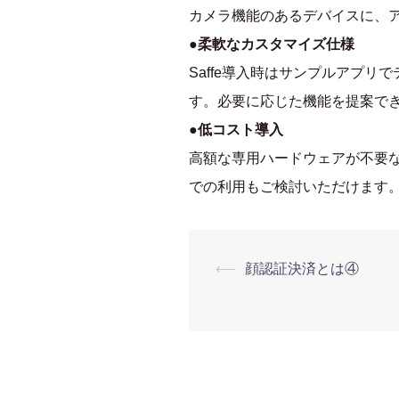
カメラ機能のあるデバイスに、
●柔軟なカスタマイズ仕様
Saffe導入時はサンプルアプ
す。必要に応じた機能を提案で
●低コスト導入
高額な専用ハードウェアが不要
での利用もご検討いただけます
投
⟵
顔認証決済とは④
稿
ナ