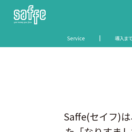
コ
ン
テ
ン
ツ
Service
導入ま
へ
ス
キ
ッ
プ
Saffe(セイフ
た「なりすまし