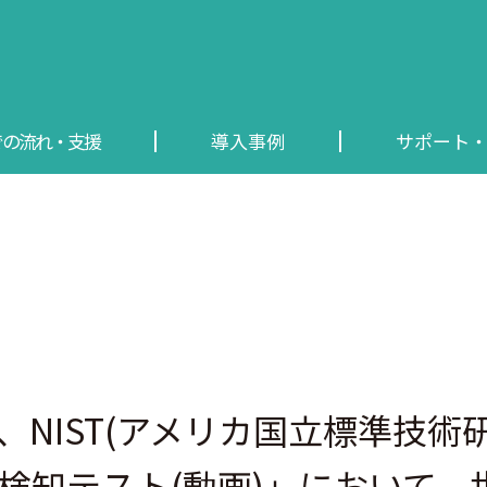
での流れ・支援
導入事例
サポート
)は、NIST(アメリカ国立標準技
検知テスト(動画)」において、