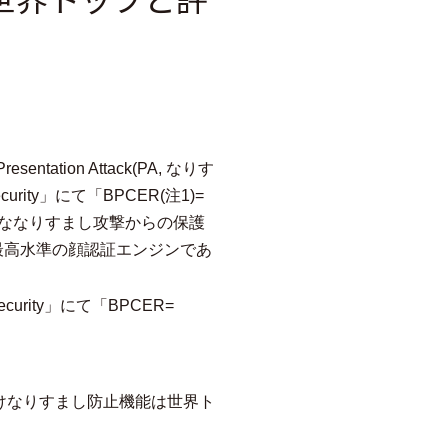
tion Attack(PA, なりす
curity」にて「BPCER(注1)=
高度ななりすまし攻撃からの保護
最高水準の顔認証エンジンであ
Security」にて「BPCER=
向けなりすまし防止機能は世界ト