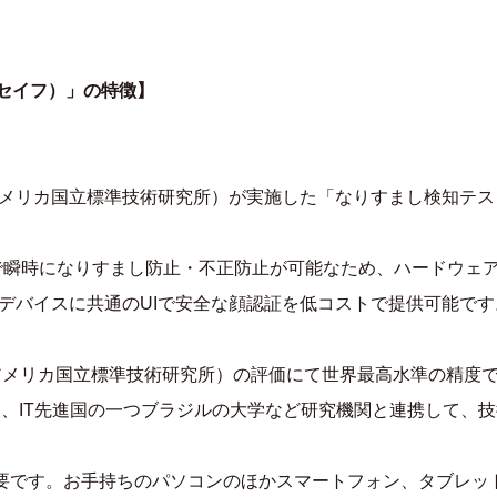
（セイフ）」の特徴】
ST（アメリカ国立標準技術研究所）が実施した「なりすまし検知テ
で瞬時になりすまし防止・不正防止が可能なため、ハードウェ
の他電子デバイスに共通のUIで安全な顔認証を低コストで提供可能で
ST（アメリカ国立標準技術研究所）の評価にて世界最高水準の精
在も、IT先進国の一つブラジルの大学など研究機関と連携して、
が不要です。お手持ちのパソコンのほかスマートフォン、タブレ