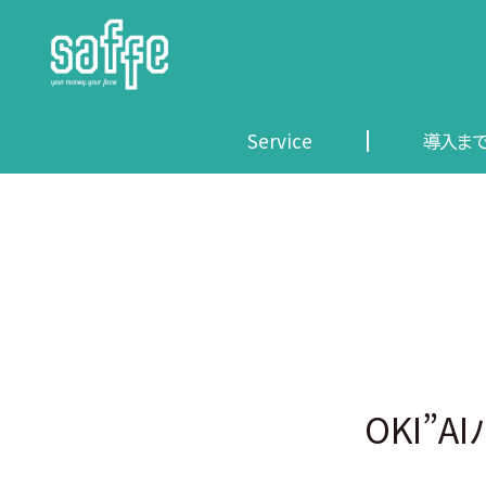
コ
ン
テ
ン
ツ
Service
導入ま
へ
ス
キ
ッ
プ
OKI”