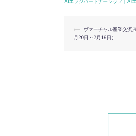
AIエッジパートナーシップ｜AI
投
⟵
ヴァーチャル産業交流展
月20日～2月19日）
稿
ナ
ビ
ゲ
ー
シ
ョ